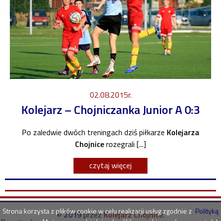
02.08.2015r.
Kolejarz – Chojniczanka Junior A 0:3
Po zaledwie dwóch treningach dziś piłkarze
Kolejarza
Chojnice
rozegrali [...]
czytaj więcej
Strona korzysta z plików cookie w celu realizacji usług zgodnie z
Polityką
©
2019
przez
Kolejarz Chojnice
.