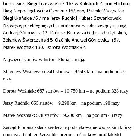
Górnowicz, Biegi Trzezwości / 16/ w Kaliskach Zenon Hartuna.
Bieg Niepodległości w Okonku /16/Jerzy Rudnik. Wszystkie
Biegi Ułańskie /6 / ma Jerzy Rudnik i Hubert Szwankowski.
Najwięcej przebiegniętych maratonów w roku bieżącym mają
Andrzej Górnowicz 12, Dariusz Borowski 6, Jacek Łożyński 5,
Zbigniew Świerczyński 5. Ogólnie Andrzej Górnowicz 157,
Marek Wożniak 130, Dorota Wożniak 92.
Najwięcej startów w historii Floriana mają:
Zbigniew Wiśniewski: 841 startów – 9.943 km – na podium 572
razy
Dorota Wożniak: 667 startów – 10.750 km – na podium 328 razy
Jerzy Rudnik: 666 startów – 9.298 km – na podium 198 razy
Marek Wozniak: 578 startów – 9.200 km – na podium 43 razy
Zarząd Floriana składa serdeczne podziękowanie wszystkim którzy
pomagają i dobrze życzą biegaczom – ośrodkowi profilaktyki