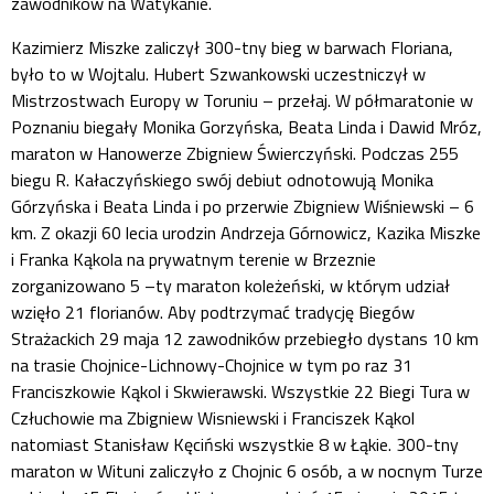
zawodników na Watykanie.
Kazimierz Miszke zaliczył 300-tny bieg w barwach Floriana,
było to w Wojtalu. Hubert Szwankowski uczestniczył w
Mistrzostwach Europy w Toruniu – przełaj. W półmaratonie w
Poznaniu biegały Monika Gorzyńska, Beata Linda i Dawid Mróz,
maraton w Hanowerze Zbigniew Świerczyński. Podczas 255
biegu R. Kałaczyńskiego swój debiut odnotowują Monika
Górzyńska i Beata Linda i po przerwie Zbigniew Wiśniewski – 6
km. Z okazji 60 lecia urodzin Andrzeja Górnowicz, Kazika Miszke
i Franka Kąkola na prywatnym terenie w Brzeznie
zorganizowano 5 –ty maraton koleżeński, w którym udział
wzięło 21 florianów. Aby podtrzymać tradycję Biegów
Strażackich 29 maja 12 zawodników przebiegło dystans 10 km
na trasie Chojnice-Lichnowy-Chojnice w tym po raz 31
Franciszkowie Kąkol i Skwierawski. Wszystkie 22 Biegi Tura w
Człuchowie ma Zbigniew Wisniewski i Franciszek Kąkol
natomiast Stanisław Kęciński wszystkie 8 w Łąkie. 300-tny
maraton w Wituni zaliczyło z Chojnic 6 osób, a w nocnym Turze