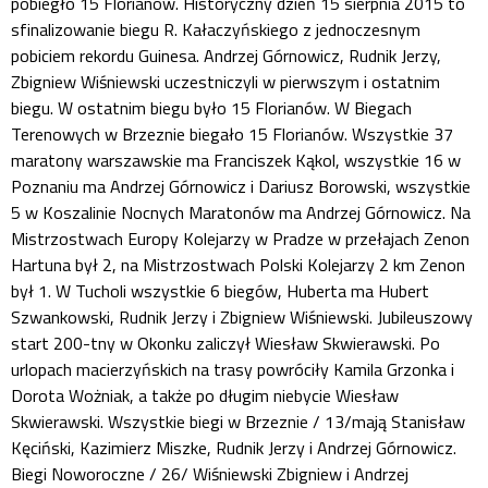
pobiegło 15 Florianów. Historyczny dzień 15 sierpnia 2015 to
sfinalizowanie biegu R. Kałaczyńskiego z jednoczesnym
pobiciem rekordu Guinesa. Andrzej Górnowicz, Rudnik Jerzy,
Zbigniew Wiśniewski uczestniczyli w pierwszym i ostatnim
biegu. W ostatnim biegu było 15 Florianów. W Biegach
Terenowych w Brzeznie biegało 15 Florianów. Wszystkie 37
maratony warszawskie ma Franciszek Kąkol, wszystkie 16 w
Poznaniu ma Andrzej Górnowicz i Dariusz Borowski, wszystkie
5 w Koszalinie Nocnych Maratonów ma Andrzej Górnowicz. Na
Mistrzostwach Europy Kolejarzy w Pradze w przełajach Zenon
Hartuna był 2, na Mistrzostwach Polski Kolejarzy 2 km Zenon
był 1. W Tucholi wszystkie 6 biegów, Huberta ma Hubert
Szwankowski, Rudnik Jerzy i Zbigniew Wiśniewski. Jubileuszowy
start 200-tny w Okonku zaliczył Wiesław Skwierawski. Po
urlopach macierzyńskich na trasy powróciły Kamila Grzonka i
Dorota Wożniak, a także po długim niebycie Wiesław
Skwierawski. Wszystkie biegi w Brzeznie / 13/mają Stanisław
Kęciński, Kazimierz Miszke, Rudnik Jerzy i Andrzej Górnowicz.
Biegi Noworoczne / 26/ Wiśniewski Zbigniew i Andrzej