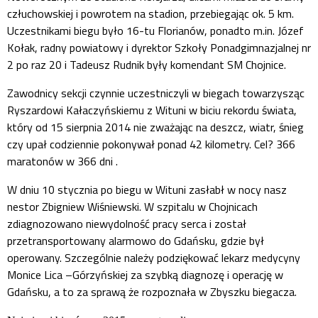
człuchowskiej i powrotem na stadion, przebiegając ok. 5 km.
Uczestnikami biegu było 16-tu Florianów, ponadto m.in. Józef
Kołak, radny powiatowy i dyrektor Szkoły Ponadgimnazjalnej nr
2 po raz 20 i Tadeusz Rudnik były komendant SM Chojnice.
Zawodnicy sekcji czynnie uczestniczyli w biegach towarzysząc
Ryszardowi Kałaczyńskiemu z Wituni w biciu rekordu świata,
który od 15 sierpnia 2014 nie zważając na deszcz, wiatr, śnieg
czy upał codziennie pokonywał ponad 42 kilometry. Cel? 366
maratonów w 366 dni .
W dniu 10 stycznia po biegu w Wituni zasłabł w nocy nasz
nestor Zbigniew Wiśniewski. W szpitalu w Chojnicach
zdiagnozowano niewydolność pracy serca i został
przetransportowany alarmowo do Gdańsku, gdzie był
operowany. Szczególnie należy podziękować lekarz medycyny
Monice Lica –Górzyńskiej za szybką diagnozę i operację w
Gdańsku, a to za sprawą że rozpoznała w Zbyszku biegacza.