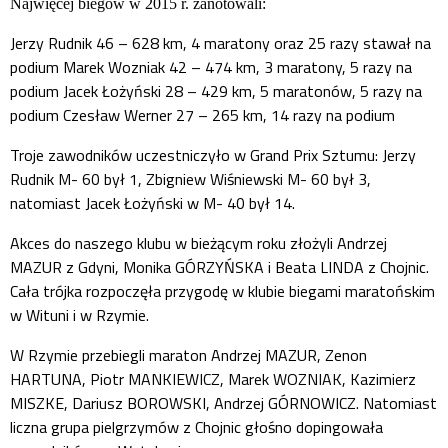
Najwięcej biegów w 2015 r. zanotowali:
Jerzy Rudnik 46 – 628 km, 4 maratony oraz 25 razy stawał na
podium Marek Wozniak 42 – 474 km, 3 maratony, 5 razy na
podium Jacek Łożyński 28 – 429 km, 5 maratonów, 5 razy na
podium Czesław Werner 27 – 265 km, 14 razy na podium
Troje zawodników uczestniczyło w Grand Prix Sztumu: Jerzy
Rudnik M- 60 był 1, Zbigniew Wiśniewski M- 60 był 3,
natomiast Jacek Łożyński w M- 40 był 14.
Akces do naszego klubu w bieżącym roku złożyli Andrzej
MAZUR z Gdyni, Monika GÓRZYŃSKA i Beata LINDA z Chojnic.
Cała trójka rozpoczęła przygodę w klubie biegami maratońskim
w Wituni i w Rzymie.
W Rzymie przebiegli maraton Andrzej MAZUR, Zenon
HARTUNA, Piotr MANKIEWICZ, Marek WOZNIAK, Kazimierz
MISZKE, Dariusz BOROWSKI, Andrzej GÓRNOWICZ. Natomiast
liczna grupa pielgrzymów z Chojnic głośno dopingowała