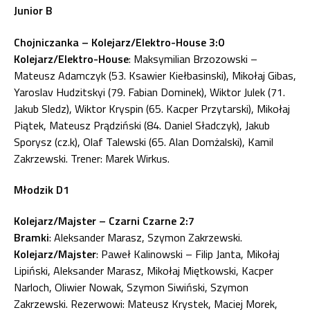
Junior B
Chojniczanka – Kolejarz/Elektro-House 3:0
Kolejarz/Elektro-House
: Maksymilian Brzozowski –
Mateusz Adamczyk (53. Ksawier Kiełbasinski), Mikołaj Gibas,
Yaroslav Hudzitskyi (79. Fabian Dominek), Wiktor Julek (71.
Jakub Sledz), Wiktor Kryspin (65. Kacper Przytarski), Mikołaj
Piątek, Mateusz Prądziński (84. Daniel Sładczyk), Jakub
Sporysz (cz.k), Olaf Talewski (65. Alan Domżalski), Kamil
Zakrzewski. Trener: Marek Wirkus.
Młodzik D1
Kolejarz/Majster – Czarni Czarne 2:7
Bramki
: Aleksander Marasz, Szymon Zakrzewski.
Kolejarz/Majster
: Paweł Kalinowski – Filip Janta, Mikołaj
Lipiński, Aleksander Marasz, Mikołaj Miętkowski, Kacper
Narloch, Oliwier Nowak, Szymon Siwiński, Szymon
Zakrzewski. Rezerwowi: Mateusz Krystek, Maciej Morek,