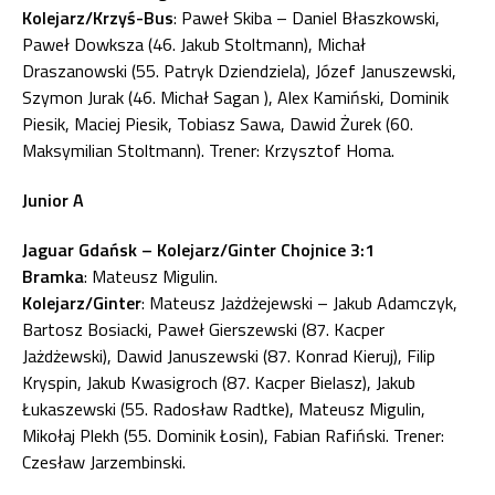
Kolejarz/Krzyś-Bus
: Paweł Skiba – Daniel Błaszkowski,
Paweł Dowksza (46. Jakub Stoltmann), Michał
Draszanowski (55. Patryk Dziendziela), Józef Januszewski,
Szymon Jurak (46. Michał Sagan ), Alex Kamiński, Dominik
Piesik, Maciej Piesik, Tobiasz Sawa, Dawid Żurek (60.
Maksymilian Stoltmann). Trener: Krzysztof Homa.
Junior A
Jaguar Gdańsk – Kolejarz/Ginter Chojnice 3:1
Bramka
: Mateusz Migulin.
Kolejarz/Ginter
: Mateusz Jażdżejewski – Jakub Adamczyk,
Bartosz Bosiacki, Paweł Gierszewski (87. Kacper
Jażdżewski), Dawid Januszewski (87. Konrad Kieruj), Filip
Kryspin, Jakub Kwasigroch (87. Kacper Bielasz), Jakub
Łukaszewski (55. Radosław Radtke), Mateusz Migulin,
Mikołaj Plekh (55. Dominik Łosin), Fabian Rafiński. Trener:
Czesław Jarzembinski.