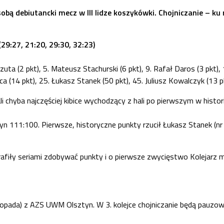
bą debiutancki mecz w III lidze koszykówki. Chojniczanie – ku r
29:27, 21:20, 29:30, 32:23)
zuta (2 pkt), 5. Mateusz Stachurski (6 pkt), 9. Rafał Daros (3 pkt),
 (14 pkt), 25. Łukasz Stanek (50 pkt), 45. Juliusz Kowalczyk (13 pk
i chyba najczęściej kibice wychodzący z hali po pierwszym w histo
yn 111:100. Pierwsze, historyczne punkty rzucił Łukasz Stanek (nr
afiły seriami zdobywać punkty i o pierwsze zwycięstwo Kolejarz 
opada) z AZS UWM Olsztyn. W 3. kolejce chojniczanie będą pauzować