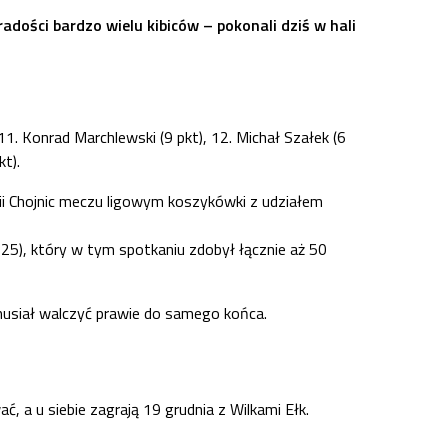
adości bardzo wielu kibiców – pokonali dziś w hali
 11. Konrad Marchlewski (9 pkt), 12. Michał Szałek (6
t).
rii Chojnic meczu ligowym koszykówki z udziałem
 25), który w tym spotkaniu zdobył łącznie aż 50
musiał walczyć prawie do samego końca.
, a u siebie zagrają 19 grudnia z Wilkami Ełk.