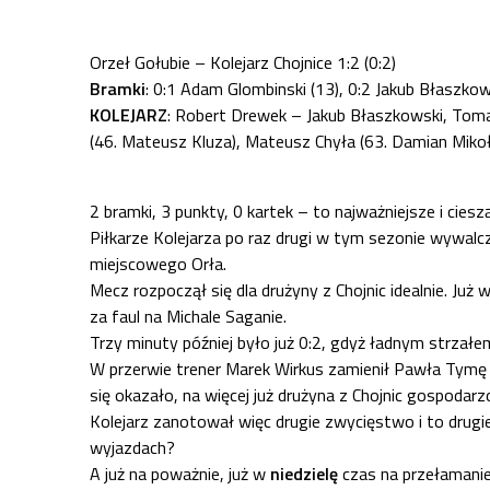
Orzeł Gołubie – Kolejarz Chojnice 1:2 (0:2)
Bramki
: 0:1 Adam Glombinski (13), 0:2 Jakub Błaszkow
KOLEJARZ
: Robert Drewek – Jakub Błaszkowski, Toma
(46. Mateusz Kluza), Mateusz Chyła (63. Damian Mikoł
2 bramki, 3 punkty, 0 kartek – to najważniejsze i cie
Piłkarze Kolejarza po raz drugi w tym sezonie wywal
miejscowego Orła.
Mecz rozpoczął się dla drużyny z Chojnic idealnie. J
za faul na Michale Saganie.
Trzy minuty później było już 0:2, gdyż ładnym strzał
W przerwie trener Marek Wirkus zamienił Pawła Tymę 
się okazało, na więcej już drużyna z Chojnic gospodar
Kolejarz zanotował więc drugie zwycięstwo i to drug
wyjazdach?
A już na poważnie, już w
niedzielę
czas na przełamani