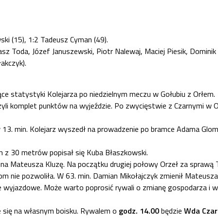
ski (15), 1:2 Tadeusz Cyman (49).
sz Toda, Józef Januszewski, Piotr Nalewaj, Maciej Piesik, Domini
akczyk).
szące statystyki Kolejarza po niedzielnym meczu w Gołubiu z Orłem.
czyli komplet punktów na wyjeździe. Po zwycięstwie z Czarnymi w
uż w 13. min. Kolejarz wyszedł na prowadzenie po bramce Adama Gl
em z 30 metrów popisał się Kuba Błaszkowski.
na Mateusza Kluzę. Na początku drugiej połowy Orzeł za sprawą T
zom nie pozwoliła. W 63. min. Damian Mikołajczyk zmienił Mateusza C
ie wyjazdowe. Może warto poprosić rywali o zmianę gospodarza i 
e się na własnym boisku. Rywalem o
godz. 14.00
będzie
Wda Cza