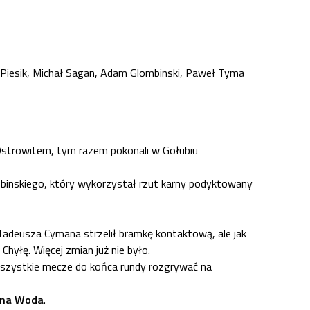
k Piesik, Michał Sagan, Adam Glombinski, Paweł Tyma
 Ostrowitem, tym razem pokonali w Gołubiu
ombinskiego, który wykorzystał rzut karny podyktowany
adeusza Cymana strzelił bramkę kontaktową, ale jak
hyłę. Więcej zmian już nie było.
wszystkie mecze do końca rundy rozgrywać na
rna Woda
.