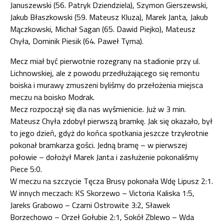
Januszewski (56. Patryk Dziendziela), Szymon Gierszewski,
Jakub Błaszkowski (59. Mateusz Kluza), Marek Janta, Jakub
Mączkowski, Michał Sagan (65. Dawid Piejko), Mateusz
Chyła, Dominik Piesik (64. Paweł Tyma).
Mecz miał być pierwotnie rozegrany na stadionie przy ul.
Lichnowskiej, ale z powodu przedłużającego się remontu
boiska i murawy zmuszeni byliśmy do przełożenia miejsca
meczu na boisko Modrak.
Mecz rozpoczął się dla nas wyśmienicie. Już w 3 min.
Mateusz Chyła zdobył pierwszą bramkę. Jak się okazało, był
to jego dzień, gdyż do końca spotkania jeszcze trzykrotnie
pokonał bramkarza gości. Jedną bramę – w pierwszej
połowie – dołożył Marek Janta i zasłużenie pokonaliśmy
Piece 5:0.
W meczu na szczycie Tęcza Brusy pokonała Wdę Lipusz 2:1.
W innych meczach: KS Skorzewo – Victoria Kaliska 1:5,
Jareks Grabowo – Czarni Ostrowite 3:2, Sławek
Borzechowo – Orzeł Gołubie 2:1, Sokół Zblewo – Wda