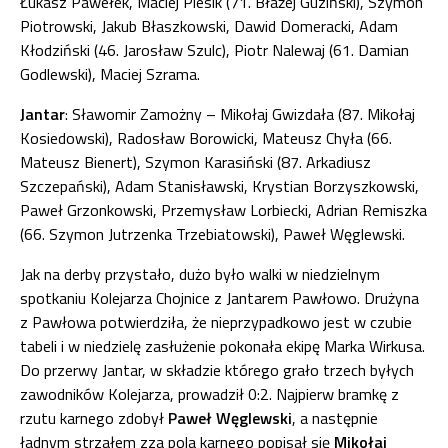
Łukasz Pawełek, Maciej Piesik (71. Błażej Guziński), Szymon
Piotrowski, Jakub Błaszkowski, Dawid Domeracki, Adam
Kłodziński (46. Jarosław Szulc), Piotr Nalewaj (61. Damian
Godlewski), Maciej Szrama.
Jantar
: Sławomir Zamożny – Mikołaj Gwizdała (87. Mikołaj
Kosiedowski), Radosław Borowicki, Mateusz Chyła (66.
Mateusz Bienert), Szymon Karasiński (87. Arkadiusz
Szczepański), Adam Stanisławski, Krystian Borzyszkowski,
Paweł Grzonkowski, Przemysław Lorbiecki, Adrian Remiszka
(66. Szymon Jutrzenka Trzebiatowski), Paweł Węglewski.
Jak na derby przystało, dużo było walki w niedzielnym
spotkaniu Kolejarza Chojnice z Jantarem Pawłowo. Drużyna
z Pawłowa potwierdziła, że nieprzypadkowo jest w czubie
tabeli i w niedzielę zasłużenie pokonała ekipę Marka Wirkusa.
Do przerwy Jantar, w składzie którego grało trzech byłych
zawodników Kolejarza, prowadził 0:2. Najpierw bramkę z
rzutu karnego zdobył
Paweł Węglewski
, a następnie
ładnym strzałem zza pola karnego popisał się
Mikołaj