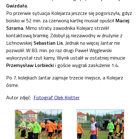
Gwizdała
.
Po przerwie sytuacja Kolejarza jeszcze się pogorszyła, gdyż
boisko w 52 min. za czerwoną kartkę musiał opuścił
Maciej
Szrama
. Mimo straty zawodnika Kolejarz strzelił
kontaktową bramkę. Zdobył ją niezawodny w drużynie z
Lichnowskiej
Sebastian Lis
. Jednak na więcej Jantar nie
pozwolił. W 83. min. po raz drugi Paweł Węglewski
wykorzystał rzut karny. Wynik ustalił w ostatniej minucie
Przemysław Lorbiecki
i goście wygrali zasłużenie 1:4.
Po 7. kolejkach Jantar zajmuje trzecie miejsce, a Kolejarz
ósme.
Autor zdjęć:
Fotograf Olek Knitter