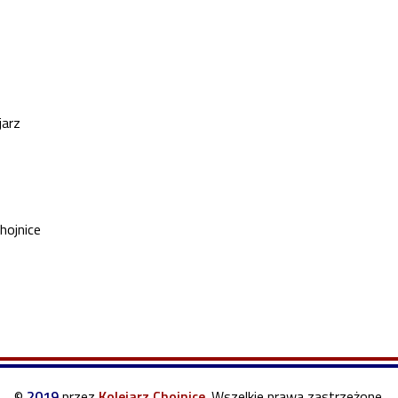
jarz
hojnice
©
2019
przez
Kolejarz Chojnice
.
Wszelkie prawa zastrzeżone.