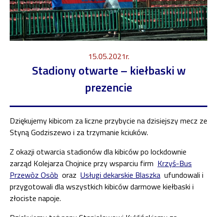
15.05.2021r.
Stadiony otwarte – kiełbaski w
prezencie
Dziękujemy kibicom za liczne przybycie na dzisiejszy mecz ze
Styną Godziszewo i za trzymanie kciuków.
Z okazji otwarcia stadionów dla kibiców po lockdownie
zarząd Kolejarza Chojnice przy wsparciu firm
Krzyś-Bus
Przewòz Osòb
oraz
Usługi dekarskie Blaszka
ufundowali i
przygotowali dla wszystkich kibiców darmowe kiełbaski i
złociste napoje.