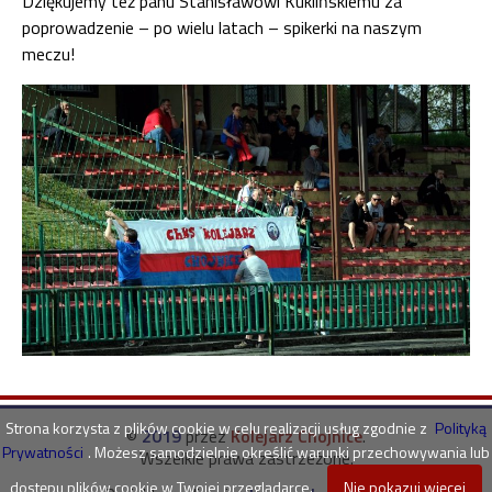
Dziękujemy też panu Stanisławowi Kuklińskiemu za
poprowadzenie – po wielu latach – spikerki na naszym
meczu!
Strona korzysta z plików cookie w celu realizacji usług zgodnie z
Polityką
©
2019
przez
Kolejarz Chojnice
.
Prywatności
. Możesz samodzielnie określić warunki przechowywania lub
Wszelkie prawa zastrzeżone.
dostępu plików cookie w Twojej przeglądarce.
Nie pokazuj więcej