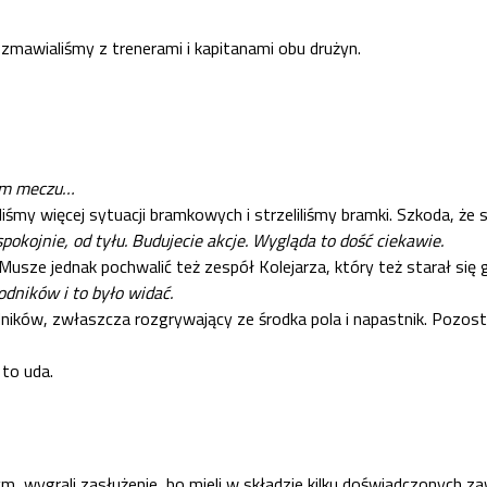
zmawialiśmy z trenerami i kapitanami obu drużyn.
zym meczu…
iśmy więcej sytuacji bramkowych i strzeliliśmy bramki. Szkoda, że 
pokojnie, od tyłu. Budujecie akcje. Wygląda to dość ciekawie.
usze jednak pochwalić też zespół Kolejarza, który też starał się g
dników i to było widać.
dników, zwłaszcza rozgrywający ze środka pola i napastnik. Pozost
 to uda.
m, wygrali zasłużenie, bo mieli w składzie kilku doświadczonych z