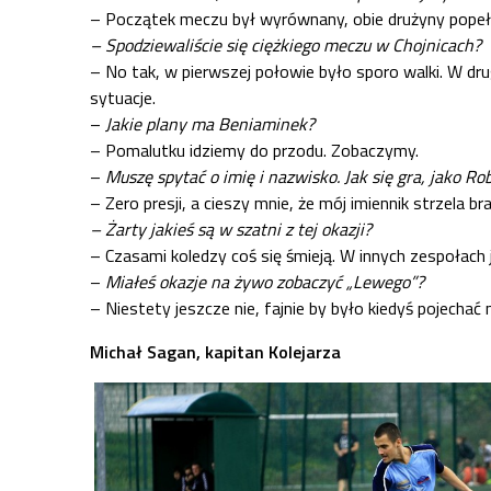
– Początek meczu był wyrównany, obie drużyny popełni
– Spodziewaliście się ciężkiego meczu w Chojnicach?
– No tak, w pierwszej połowie było sporo walki. W dru
sytuacje.
–
Jakie plany ma Beniaminek?
– Pomalutku idziemy do przodu. Zobaczymy.
–
Muszę spytać o imię i nazwisko. Jak się gra, jako R
– Zero presji, a cieszy mnie, że mój imiennik strzela br
– Żarty jakieś są w szatni z tej okazji?
– Czasami koledzy coś się śmieją. W innych zespołach j
–
Miałeś okazje na żywo zobaczyć „Lewego”?
– Niestety jeszcze nie, fajnie by było kiedyś pojechać
Michał Sagan, kapitan Kolejarza