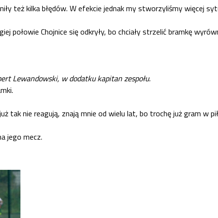
ły też kilka błędów. W efekcie jednak my stworzyliśmy więcej sy
giej połowie Chojnice się odkryły, bo chciały strzelić bramkę wyró
obert Lewandowski, w dodatku kapitan zespołu.
amki.
uż tak nie reagują, znają mnie od wielu lat, bo trochę już gram w p
 na jego mecz.