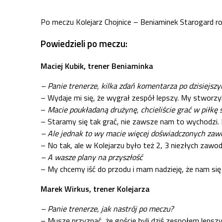
Po meczu Kolejarz Chojnice – Beniaminek Starogard ro
Powiedzieli po meczu:
Maciej Kubik, trener Beniaminka
– Panie trenerze, kilka zdań komentarza po dzisiejs
– Wydaje mi się, że wygrał zespół lepszy. My stworzyl
–
Macie poukładaną drużynę, chcieliście grać w piłkę s
– Staramy się tak grać, nie zawsze nam to wychodzi. M
– Ale jednak to wy macie więcej doświadczonych zawo
– No tak, ale w Kolejarzu było też 2, 3 niezłych zawo
– A wasze plany na przyszłość
– My chcemy iść do przodu i mam nadzieję, że nam się
Marek Wirkus, trener Kolejarza
– Panie trenerze, jak nastrój po meczu?
– Muszę przyznać, że goście byli dziś zespołem lepszy