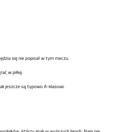
sędzia się nie popisał w tym meczu.
rać w piłkę.
ali jeszcze są typowo A-klasowi.
awodników, którzy grali w wyższych ligach. Nam nie