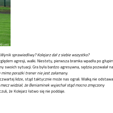
 Wynik sprawiedliwy? Kolejarz dał z siebie wszystko?
dem agresji, walki. Niestety, pierwsza bramka wpadła po głupim r
śmy swoich sytuacji. Gra była bardzo agresywna, sędzia pozwalał 
 mimo porażki trener nie jest załamany.
i czwartej lidze, stąd taktycznie może nas ograli. Walką nie odstawa
ał mecz widział, że Beniaminek wyjechał stąd mocno zmęczony
czuli, że Kolejarz łatwo się nie poddaje.