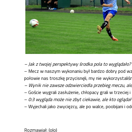
– Jak z twojej perspektywy środka pola to wyglądało?
– Mecz w naszym wykonaniu był bardzo dobry pod wzglę
połowie nas troszkę przycisnęli, my nie wykorzystali
– Wynik nie zawsze odzwierciedla przebieg meczu, ale
– Goście wygrali zasłużenie, chłopacy grali w trzeciej 
–
0:3 wygląda może nie zbyt ciekawie, ale kto ogląd
– Wyjechali jako zwycięzcy, ale po walce, poobijani i od
Rozmawiał: (olo)