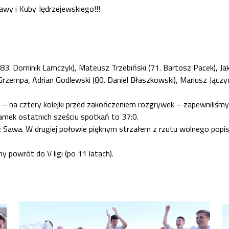
y i Kuby Jędrzejewskiego!!!
83. Dominik Lamczyk), Mateusz Trzebiński (71. Bartosz Pacek), Ja
rzempa, Adrian Godlewski (80. Daniel Błaszkowski), Mariusz Jączyń
 na cztery kolejki przed zakończeniem rozgrywek – zapewniliśmy s
amek ostatnich sześciu spotkań to 37:0.
 Sawa. W drugiej połowie pięknym strzałem z rzutu wolnego popisał
 powrót do V ligi (po 11 latach).