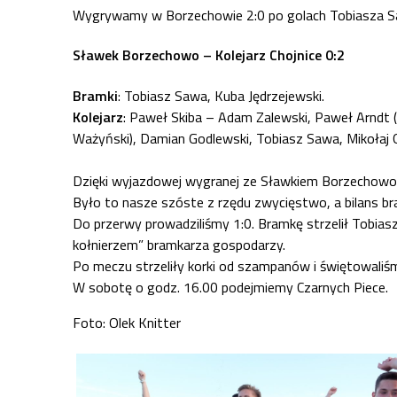
Wygrywamy w Borzechowie 2:0 po golach Tobiasza Saw
Sławek Borzechowo – Kolejarz Chojnice 0:2
Bramki
: Tobiasz Sawa, Kuba Jędrzejewski.
Kolejarz
: Paweł Skiba – Adam Zalewski, Paweł Arndt (
Ważyński), Damian Godlewski, Tobiasz Sawa, Mikołaj G
Dzięki wyjazdowej wygranej ze Sławkiem Borzechowo –
Było to nasze szóste z rzędu zwycięstwo, a bilans br
Do przerwy prowadziliśmy 1:0. Bramkę strzelił Tobiasz
kołnierzem” bramkarza gospodarzy.
Po meczu strzeliły korki od szampanów i świętowaliśmy
W sobotę o godz. 16.00 podejmiemy Czarnych Piece.
Foto: Olek Knitter