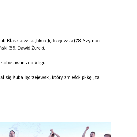
kub Błaszkowski, Jakub Jędrzejewski (78. Szymon
ski (56. Dawid Żurek).
obie awans do V ligi.
 się Kuba Jędrzejewski, który zmieścił piłkę „za