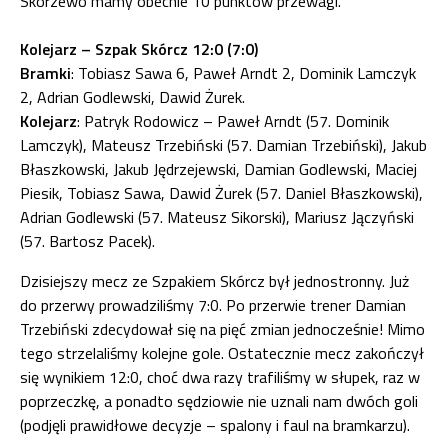
Skorzewo mamy obecnie 10 punktów przewagi.
Kolejarz – Szpak Skórcz 12:0 (7:0)
Bramki
: Tobiasz Sawa 6, Paweł Arndt 2, Dominik Lamczyk
2, Adrian Godlewski, Dawid Żurek.
Kolejarz
: Patryk Rodowicz – Paweł Arndt (57. Dominik
Lamczyk), Mateusz Trzebiński (57. Damian Trzebiński), Jakub
Błaszkowski, Jakub Jędrzejewski, Damian Godlewski, Maciej
Piesik, Tobiasz Sawa, Dawid Żurek (57. Daniel Błaszkowski),
Adrian Godlewski (57. Mateusz Sikorski), Mariusz Jączyński
(57. Bartosz Pacek).
Dzisiejszy mecz ze Szpakiem Skórcz był jednostronny. Już
do przerwy prowadziliśmy 7:0. Po przerwie trener Damian
Trzebiński zdecydował się na pięć zmian jednocześnie! Mimo
tego strzelaliśmy kolejne gole. Ostatecznie mecz zakończył
się wynikiem 12:0, choć dwa razy trafiliśmy w słupek, raz w
poprzeczkę, a ponadto sędziowie nie uznali nam dwóch goli
(podjęli prawidłowe decyzje – spalony i faul na bramkarzu).