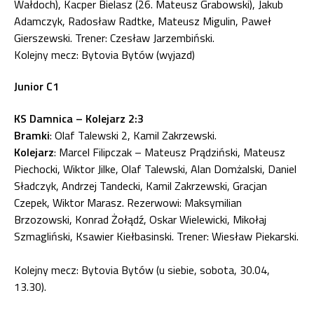
Wałdoch), Kacper Bielasz (26. Mateusz Grabowski), Jakub
Adamczyk, Radosław Radtke, Mateusz Migulin, Paweł
Gierszewski. Trener: Czesław Jarzembiński.
Kolejny mecz: Bytovia Bytów (wyjazd)
Junior C1
KS Damnica – Kolejarz 2:3
Bramki
: Olaf Talewski 2, Kamil Zakrzewski.
Kolejarz
: Marcel Filipczak – Mateusz Prądziński, Mateusz
Piechocki, Wiktor Jilke, Olaf Talewski, Alan Domżalski, Daniel
Sładczyk, Andrzej Tandecki, Kamil Zakrzewski, Gracjan
Czepek, Wiktor Marasz. Rezerwowi: Maksymilian
Brzozowski, Konrad Żołądź, Oskar Wielewicki, Mikołaj
Szmagliński, Ksawier Kiełbasinski. Trener: Wiesław Piekarski.
Kolejny mecz: Bytovia Bytów (u siebie, sobota, 30.04,
13.30).