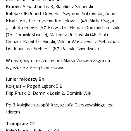
Bramki
: Sebastian Lis 3, Klaudiusz Sreberski
Kolejarz II
: Robert Drewek – Szymon Piotrowski,, Adam
Kłodziński, Przemysław Kosiedowski (46. Michał Sagan),
Jakub Kozłowski (57. Krzysztof Homa), Dominik Lamczyk
(75. Dominik Steinke), Mateusz Rutkowski (46. Piotr
Grunau), Kamil Trzebiński, Wiktor Waszkiewicz, Sebastian
Lis, Klaudiusz Sreberski (67. Patryk Dziendziela).
W następnym meczu zespół Marka Wirkusa zagra na
wyjeździe z Perłą Czyczkowy.
Junior młodszy B1
Kolejarz – Pogoń Lębork 5:2
Filip Pruski 2, Dominik Łosin 2, Dominik Wilk
Po 3. kolejkach zespół Krzysztofa Gierszewskiego jest
liderem.
Trampkarz C2
Byki Słupsk – Kolejarz 13:1