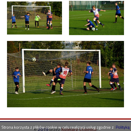
Strona korzysta z plików cookie w celu realizacji usług zgodnie z
Polityką
©
2019
przez
Kolejarz Chojnice
.