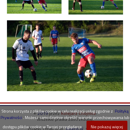
Strona korzysta z plików cookie w celu realizacji usług zgodnie z
Polityką
©
2019
przez
Kolejarz Chojnice
.
Prywatności
. Możesz samodzielnie określić warunki przechowywania lub
Wszelkie prawa zastrzeżone.
dostępu plików cookie w Twojej przeglądarce.
Nie pokazuj więcej
Projekt i realizacja:
Inpero.pl
sp. z o.o.